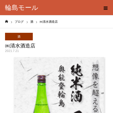
輪島モール
ブログ
酒
㈱清水酒造店
ホーム
酒
㈱清水酒造店
2021.7.21