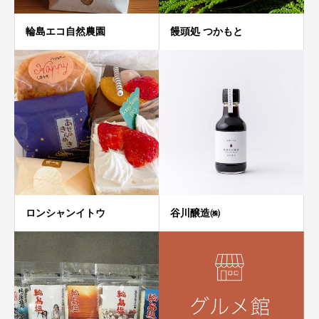
輪島エコ自然農園
饅頭処 つかもと
ロンシャンイトウ
谷川醸造㈱