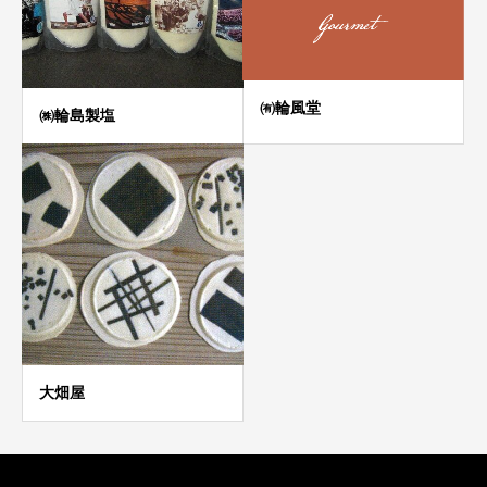
㈲輪風堂
㈱輪島製塩
大畑屋