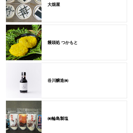
大畑屋
饅頭処 つかもと
谷川醸造㈱
㈱輪島製塩