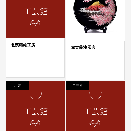
お箸
工芸館