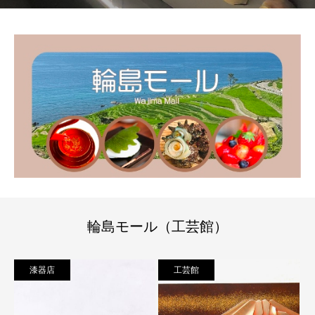
輪島モール（工芸館）
漆器店
工芸館