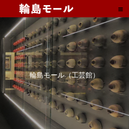
輪島モール（工芸館）