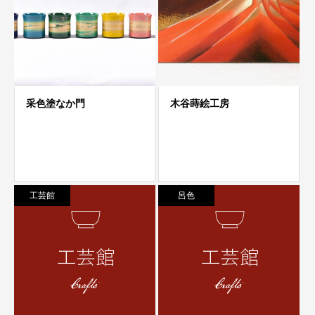
工芸館
呂色